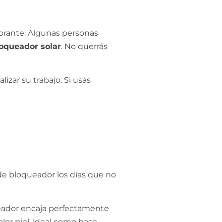
dorante. Algunas personas
oqueador solar
. No querrás
izar su trabajo. Si usas
 de bloqueador los días que no
ueador encaja perfectamente
olor piel, ideal como base