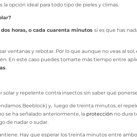
a opción ideal para todo tipo de pieles y climas.
olar?
a
dos horas, o cada cuarenta minutos
si es que has na
r ventanas y rebotar. Por lo que aunque no veas al sol, es
bién. En este caso puedes tomarte más tiempo entre apli
ras
.
r solar y repelente contra insectos sin saber qué poner
mendamos Beeblock) y, luego de treinta minutos, el repe
mo se ha señalado anteriormente, la
protección
no dura t
go de nadar o sudar.
mantiene. Hay que esperar los treinta minutos entre ambo