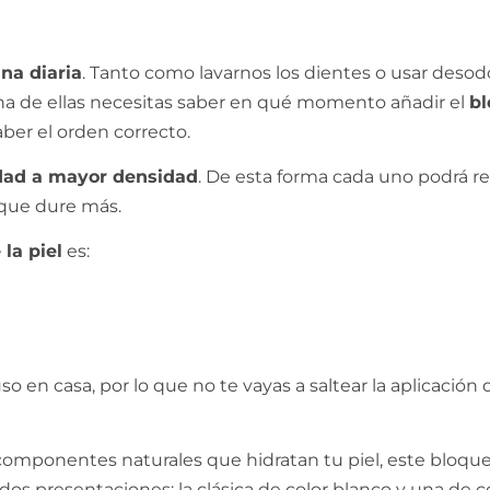
na diaria
. Tanto como lavarnos los dientes o usar deso
 una de ellas necesitas saber en qué momento añadir el
bl
aber el orden correcto.
dad a mayor densidad
. De esta forma cada uno podrá real
a que dure más.
la piel
es:
so en casa, por lo que no te vayas a saltear la aplicación
s componentes naturales que hidratan tu piel, este bloq
dos presentaciones: la clásica de color blanco y una de c